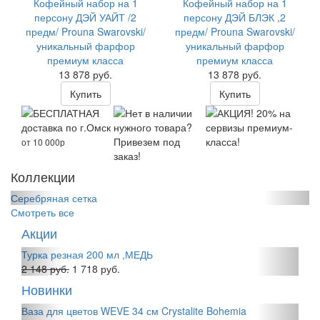
Кофейный набор на 1
Кофейный набор на 1
персону ДЭЙ УАЙТ /2
персону ДЭЙ БЛЭК ,2
предм/ Prouna Swarovski/
предм/ Prouna Swarovski/
уникальный фарфор
уникальный фарфор
премиум класса
премиум класса
13 878 руб.
13 878 руб.
Купить
Купить
БЕСПЛАТНАЯ
Нет в наличии
АКЦИЯ! 20% на
доставка по г.Омск
нужного товара?
сервизы премиум-
Привезем под
класса!
от 10 000р
заказ!
Коллекции
Серебряная сетка
Смотреть все
Акции
Турка резная 200 мл ,МЕДЬ
2 148 руб.
1 718 руб.
Новинки
Ваза для цветов WEVE 34 см Crystalite Bohemia