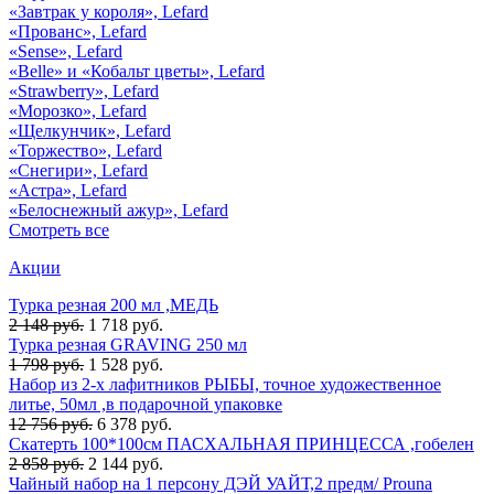
«Завтрак у короля», Lefard
«Прованс», Lefard
«Sense», Lefard
«Belle» и «Кобальт цветы», Lefard
«Strawberry», Lefard
«Морозко», Lefard
«Щелкунчик», Lefard
«Торжество», Lefard
«Снегири», Lefard
«Астра», Lefard
«Белоснежный ажур», Lefard
Смотреть все
Акции
Турка резная 200 мл ,МЕДЬ
2 148 руб.
1 718 руб.
Турка резная GRAVING 250 мл
1 798 руб.
1 528 руб.
Набор из 2-х лафитников РЫБЫ, точное художественное
литье, 50мл ,в подарочной упаковке
12 756 руб.
6 378 руб.
Скатерть 100*100см ПАСХАЛЬНАЯ ПРИНЦЕССА ,гобелен
2 858 руб.
2 144 руб.
Чайный набор на 1 персону ДЭЙ УАЙТ,2 предм/ Prouna