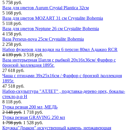
5 758 руб.
Ваза для цветов Aurum Crystal Plantica 32см
5 168 руб.
Ваза для цветов MOZART 31 см Crystalite Bohemia
5 118 руб.
Ваза для цветов Neptune 26 см Crystalite Bohemia
4 158 руб.
Ваза Perseus-nova 25см Crystalite Bohemia
2 258 руб.
Набор фужеров для водки на 6 персон 80мл Адажио RCR
4 139 руб.
3 518 руб.
Ваза интерьерная Цапля с рыбкой 20х16х36см/ Фарфор с
бронзой /коллекция 1895г.
27 618 руб.
Чаша с птицами 39x25x16см / Фарфор с бронзой /коллекция
1895г.
47 518 руб.
Набор-скульптура "АТЛЕТ" , подставка-дерево орех, бокалы-
стекло,р-р H
8 118 руб.
Турка резная 200 мл ,МЕДЬ
2 148 руб.
1 718 руб.
Турка резная GRAVING 250 мл
1 798 руб.
1 528 руб.
Кружка"Дракон",искуственный камень, нержавеющая