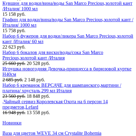
Кувшин для водки/вина/воды San Marco Precious,золотой кант
/Италия/ 1000 мл
15 158 руб.
Графин для водки/вина/воды San Marco Precious,золотой кант /
Италия/ 1000 мл
15 758 руб.
Набор 6 фужеров для водки/ликера San Marco Precious,золотой
кант /Италия/ 60 мл
22 623 руб.
Набор 6 бокалов для виски/воды/сока San Marco
Precious,золотой кант /Италия
25 660 руб.
20 528 руб.
Игрушка новогодняя Девочка-принцесса в бирюзовой куртке
H40см
2 685 руб.
2 148 руб.
Набор 6 креманок ВЕРСАЧЕ для шампанского,мартини /
платина/ хрусталь 299 мл Италия
23 560 руб.
18 848 руб.
,Чайный сервиз Королевская Охота на 6 персон 14
предметов,Lefard
16 948 руб.
13 558 руб.
Новинки
Ваза для цветов WEVE 34 см Crystalite Bohemia