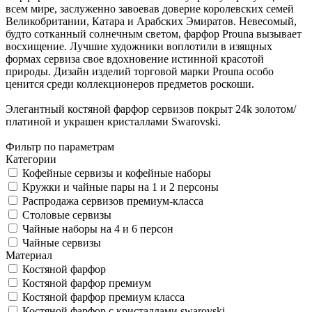
всем мире, заслуженно завоевав доверие королевских семей
Великобритании, Катара и Арабских Эмиратов. Невесомый,
будто сотканный солнечным светом, фарфор Prouna вызывает
восхищение. Лучшие художники воплотили в изящных
формах сервиза свое вдохновение истинной красотой
природы. Дизайн изделий торговой марки Prouna особо
ценится среди коллекционеров предметов роскоши.
Элегантный костяной фарфор сервизов покрыт 24k золотом/
платиной и украшен кристаллами Swarovski.
Фильтр по параметрам
Категории
Кофейные сервизы и кофейные наборы
Кружки и чайные пары на 1 и 2 персоны
Распродажа сервизов премиум-класса
Столовые сервизы
Чайные наборы на 4 и 6 персон
Чайные сервизы
Материал
Костяной фарфор
Костяной фарфор премиум
Костяной фарфор премиум класса
Костяной фарфор с кристаллами swarovski