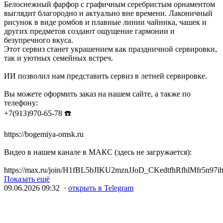
Белоснежный фарфор с графичным серебристым орнаментом
выглядит благородно и актуально вне времени. Лаконичный
рисунок в виде ромбов и плавные линии чайника, чашек и
других предметов создают ощущение гармонии и
безупречного вкуса.
Этот сервиз станет украшением как праздничной сервировки,
так и уютных семейных встреч.
ИИ позволил нам представить сервиз в летней сервировке.
Вы можете оформить заказ на нашем сайте, а также по
телефону:
+7(913)970-65-78 ☎️
https://bogemiya-omsk.ru
Видео в нашем канале в МАКС (здесь не загружается):
https://max.ru/join/H1fBL5bJIKU2mznJJoD_CKedtfhRfhlMfr5n97i
Показать ещё
09.06.2026 09:32 ·
открыть в Telegram