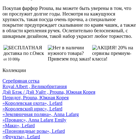
Покупая фарфор Prouna, вы можете быть уверены в том, что
он прослужит долгие годы. Несмотря на кажущуюся
хрупкость, такая посуда очень прочна, а специальное
покрытие предупреждает скалывание по краям чашек, а также
в области крепления ручек. Ослепительно белоснежный, с
шикарным дизайном, такой набор украсит любое торжество.
БЕСПЛАТНАЯ
Нет в наличии
АКЦИЯ! 20% на
доставка по г.Омск
нужного товара?
сервизы премиум-
Привезем под заказ!
класса!
от 10 000р
Коллекции
Серебряная сетка
Royal Albert , Великобритания
Дэй Блэк / Дэй Уайт , Prouna, Южная Корея
Перидот, Prouna, Южная Корея
«Королевская охота», Lefard
«Королевский ирис», Lefard
«Земляничная поляна», Anna Lafarg
«Прованс», Anna Lafarg Emily
«Маки», Lefard
«Пионовидные розы», Lefard
«Фрукты», Lefard