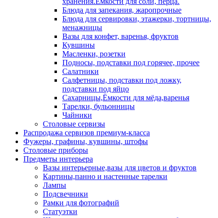
хранения.Ёмкости для соли, перца.
Блюда для запекания, жаропрочные
Блюда для сервировки, этажерки, тортницы,
менажницы
Вазы для конфет, варенья, фруктов
Кувшины
Масленки, розетки
Подносы, подставки под горячее, прочее
Салатники
Салфетницы, подставки под ложку,
подставки под яйцо
Сахарницы,Ёмкости для мёда,варенья
Тарелки, бульонницы
Чайники
Столовые сервизы
Распродажа сервизов премиум-класса
Фужеры, графины, кувшины, штофы
Столовые приборы
Предметы интерьера
Вазы интерьерные,вазы для цветов и фруктов
Картины,панно и настенные тарелки
Лампы
Подсвечники
Рамки для фотографий
Статуэтки