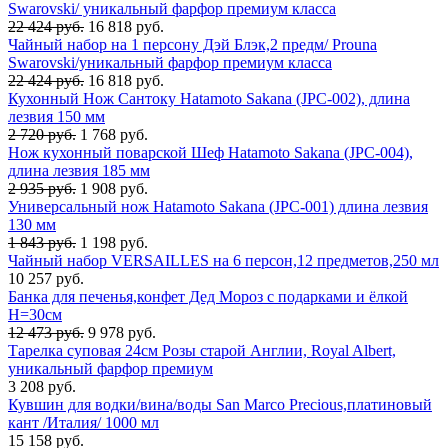
Swarovski/ уникальный фарфор премиум класса
22 424 руб.
16 818 руб.
Чайный набор на 1 персону Дэй Блэк,2 предм/ Prouna
Swarovski/уникальный фарфор премиум класса
22 424 руб.
16 818 руб.
Кухонный Нож Сантоку Hatamoto Sakana (JPC-002), длина
лезвия 150 мм
2 720 руб.
1 768 руб.
Нож кухонный поварской Шеф Hatamoto Sakana (JPC-004),
длина лезвия 185 мм
2 935 руб.
1 908 руб.
Универсальный нож Hatamoto Sakana (JPC-001) длина лезвия
130 мм
1 843 руб.
1 198 руб.
Чайный набор VERSAILLES на 6 персон,12 предметов,250 мл
10 257 руб.
Банка для печенья,конфет Дед Мороз с подарками и ёлкой
H=30см
12 473 руб.
9 978 руб.
Тарелка суповая 24см Розы старой Англии, Royal Albert,
уникальный фарфор премиум
3 208 руб.
Кувшин для водки/вина/воды San Marco Precious,платиновый
кант /Италия/ 1000 мл
15 158 руб.