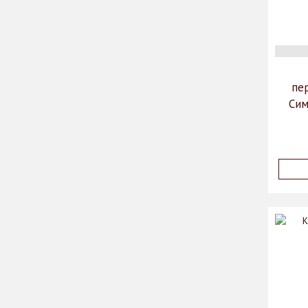
+7(913)970-65-78 ☎️
https://bogemiya-omsk.ru
https://bogemiya-omsk.ru
пе
Сим