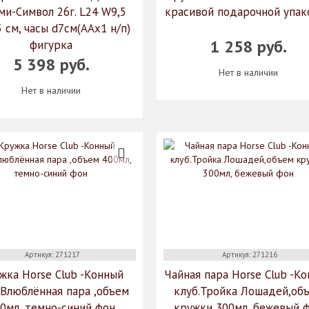
ми-Символ 26г. L24 W9,5
красивой подарочной упак
 см, часы d7см(ААх1 н/п)
1 258 руб.
фигурка
5 398 руб.
Нет в наличии
Нет в наличии
Артикул: 271217
Артикул: 271216
жка Horse Club -Конный
Чайная пара Horse Club -К
.Влюблённая пара ,объем
клуб.Тройка Лошадей,об
0мл, темно-синий фон
кружки 300мл, бежевый 