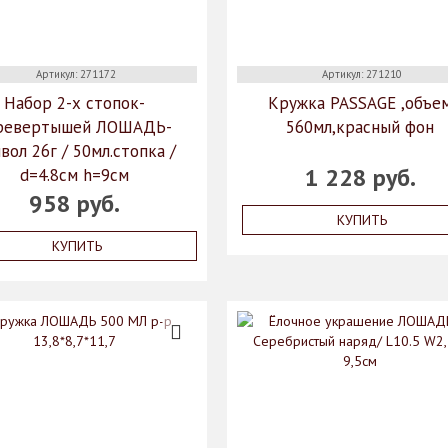
Артикул: 271172
Артикул: 271210
Набор 2-х стопок-
Кружка PASSAGE ,объе
ревертышей ЛОШАДЬ-
560мл,красный фон
вол 26г / 50мл.стопка /
1 228 руб.
d=4.8см h=9см
958 руб.
КУПИТЬ
КУПИТЬ