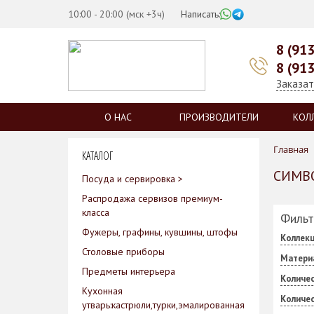
10:00 - 20:00 (мск +3ч)
Написать:
8 (91
8 (91
Заказат
О НАС
ПРОИЗВОДИТЕЛИ
КОЛ
Главная
КАТАЛОГ
СИМВО
Посуда и сервировка >
Распродажа сервизов премиум-
класса
Фильт
Фужеры, графины, кувшины, штофы
Коллек
Столовые приборы
Матери
Предметы интерьера
Количес
Кухонная
Количе
утварь:кастрюли,турки,эмалированная