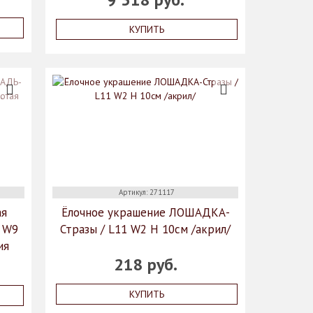
КУПИТЬ
Артикул: 271117
ая
Ёлочное украшение ЛОШАДКА-
 W9
Стразы / L11 W2 H 10см /акрил/
ия
218 руб.
КУПИТЬ