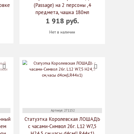
овке
(Passage) на 2 персоны ,4
предмета, чашка 180мл
1 918 руб.
Нет в наличии
Артикул: 271152
онный
Статуэтка Королевская ЛОШАДЬ
ъем
с часами-Символ 26г. L12 W7,5
фон
H24,5 см,часы d4см(LR44x1)