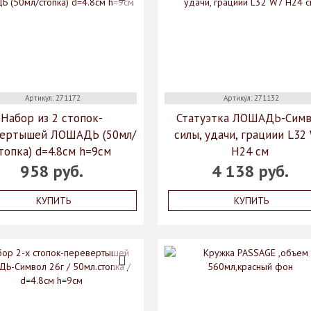
Артикул: 271172
Артикул: 271132
Набор из 2 стопок-
Статуэтка ЛОШАДЬ-Симв
ертышей ЛОШАДЬ (50мл/
силы, удачи, грациии L32
топка) d=4.8см h=9см
H24 см
958 руб.
4 138 руб.
Mfr5n97ihEuI
КУПИТЬ
КУПИТЬ