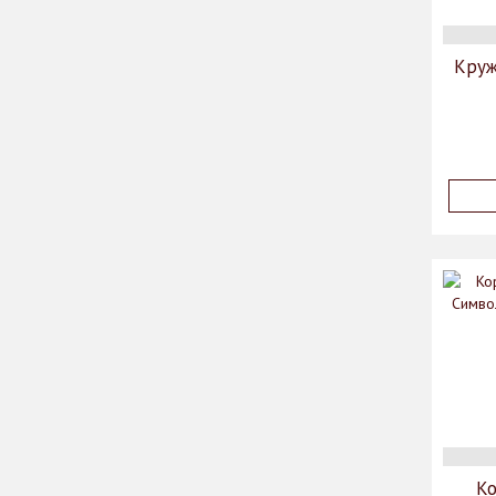
Круж
К