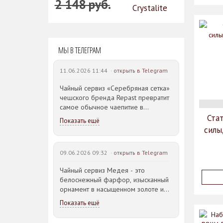
2 148 руб.
Crystalite
1 718 руб.
Bohemia
5 758 руб.
МЫ В ТЕЛЕГРАМ
11.06.2026 11:44 ·
открыть в Telegram
Чайный сервиз «Серебряная сетка»
чешского бренда Repast превратит
самое обычное чаепитие в
красивую традицию!
Ста
Показать ещё
силы
Белоснежный фарфор с графичным
серебристым орнаментом выглядит
09.06.2026 09:32 ·
открыть в Telegram
благородно и актуально вне
времени. Лаконичный рисунок в
Чайный сервиз Медея - это
виде ромбов и плавные линии
белоснежный фарфор, изысканный
чайника, чашек и других предметов
орнамент в насыщенном золоте и
создают ощущение гармонии и
элегантные формы, сочетание этих
безупречного вкуса.
Показать ещё
деталей создает атмосферу
Этот сервиз станет украшением как
настоящего аристократического
праздничной сервировки, так и