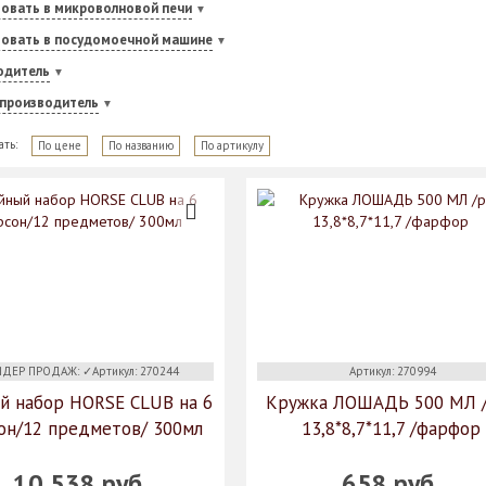
овать в микроволновой печи
зовать в посудомоечной машине
одитель
-производитель
ать:
По цене
По названию
По артикулу
ЕР ПРОДАЖ: ✓Артикул: 270244
Артикул: 270994
й набор HORSE CLUB на 6
Кружка ЛОШАДЬ 500 МЛ 
он/12 предметов/ 300мл
13,8*8,7*11,7 /фарфор
10 538 руб.
658 руб.