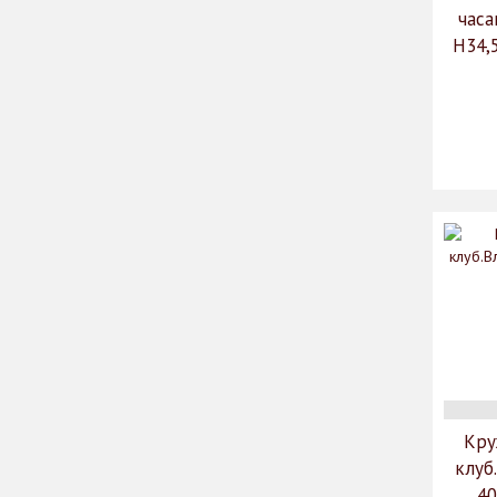
часа
H34,5
Кру
клуб
40