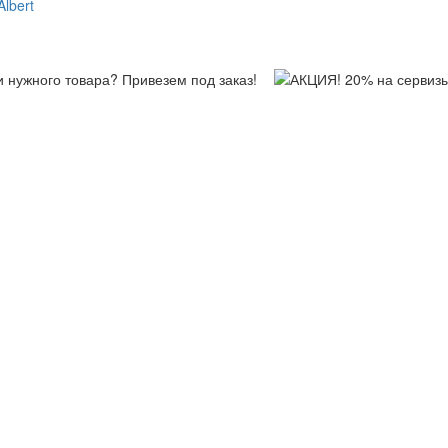
lbert
и нужного товара? Привезем под заказ!
АКЦИЯ! 20% на сервизы