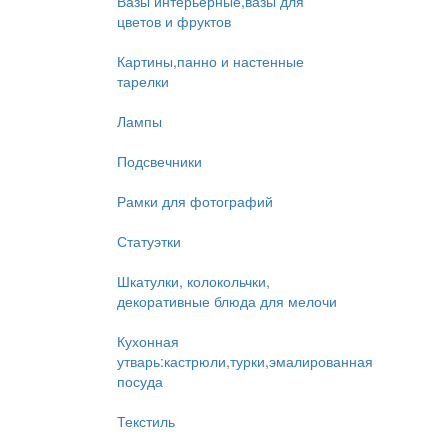
Вазы интерьерные,вазы для
цветов и фруктов
Картины,панно и настенные
тарелки
Лампы
Подсвечники
Рамки для фотографий
Статуэтки
Шкатулки, колокольчки,
декоративные блюда для мелочи
Кухонная
утварь:кастрюли,турки,эмалированная
посуда
Текстиль