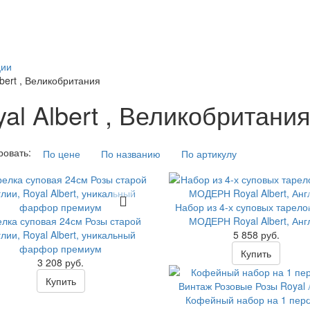
я
ции
lbert , Великобритания
al Albert , Великобритани
ровать:
По цене
По названию
По артикулу
Набор из 4-х суповых тарело
елка суповая 24см Розы старой
МОДЕРН Royal Albert, Анг
лии, Royal Albert, уникальный
5 858 руб.
фарфор премиум
Купить
3 208 руб.
Купить
Кофейный набор на 1 пер