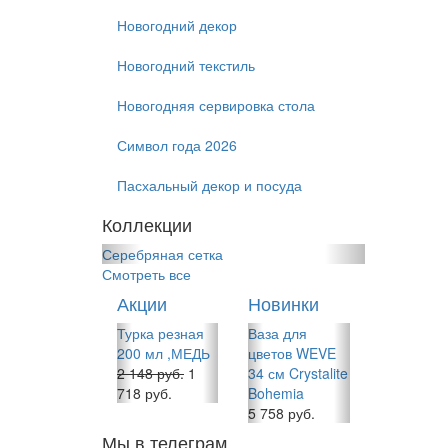
Новогодний декор
Новогодний текстиль
Новогодняя сервировка стола
Символ года 2026
Пасхальный декор и посуда
Коллекции
Серебряная сетка
Смотреть все
Акции
Новинки
Турка резная
Ваза для
200 мл ,МЕДЬ
цветов WEVE
2 148 руб.
1
34 см Crystalite
718 руб.
Bohemia
5 758 руб.
Мы в телеграм