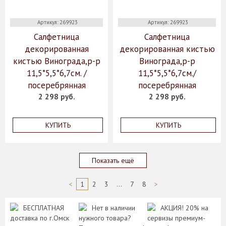
Артикул: 269923
Артикул: 269923
Салфетница
Салфетница
декорированная
декорированная кистью
кистью Винограда,р-р
Винограда,р-р
11,5*5,5*6,7см. /
11,5*5,5*6,7см./
посеребрянная
посеребрянная
2 298 руб.
2 298 руб.
КУПИТЬ
КУПИТЬ
Показать ещё
<
1
2
3
...
7
8
>
БЕСПЛАТНАЯ
Нет в наличии
АКЦИЯ! 20% на
доставка по г.Омск
нужного товара?
сервизы премиум-