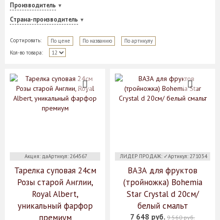
Производитель
Страна-производитель
Сортировать:
По цене
По названию
По артикулу
Кол-во товара:
Акция: даАртикул: 264567
ЛИДЕР ПРОДАЖ: ✓Артикул: 271034
Тарелка суповая 24см
ВАЗА для фруктов
Розы старой Англии,
(тройножка) Bohemia
Royal Albert,
Star Crystal d 20см/
уникальный фарфор
белый смальт
премиум
7 648 руб.
9 560 руб.