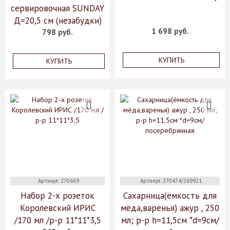
сервировочная SUNDAY
Д=20,5 см (незабудки)
1 698 руб.
798 руб.
КУПИТЬ
КУПИТЬ
Артикул: 270669
Артикул: 270474/269921
Набор 2-х розеток
Сахарница(ёмкость для
Королевский ИРИС
мёда,варенья) ажур , 250
/170 мл /р-р 11*11*3,5
мл; р-р h=11,5см *d=9см/