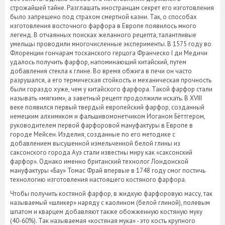
строжайшей тайне. Разглашать иностранцам секрет его изготовления
было запрещено под страхом смертной казни. Так, о способах
изготовления восточного фарфора в Европе появилось много
легенд. В отчаянных поисках желанного рецепта, талантливые
умельцы проводили многочисленные эксперименты. В 1575 году во
Флоренции гончарам тосканского герцога Франческо I ди Медичи
удалось получить фарфор, напоминающий китайский, путем
добавления стекла к глине. Во время обжига в печи он часто
разрушался, а его термическая стойкость и механическая прочность
были гораздо хуже, чем у китайского фарфора. Такой фарфор стали
называть «мягким», а заветный рецепт продолжили искать. В XVIII
веке появился первый твердый европейский фарфор, созданный
немецким алхимиком и фальшивомонетчиком Иоганом Бёттгером,
руководителем первой фарфоровой мануфактуры в Европе в
городе Мейсен. Изделия, созданные по его методике с
добавлением высушенной измельченной белой глины из
саксонского города Ауэ стали известны миру как «саксонский
фарфор». Однако именно британский технолог Лондонской
мануфактуры «Бау» Томас Фрай впервые в 1748 году смог постичь
технологию изготовления настоящего костяного фарфора.
Чтобы получить костяной фарфор, в жидкую фарфоровую массу, так
называемый «шликер» наряду с каолином (белой глиной), полевым
шпатом и кварцем добавляют также обожженную костяную муку
(40-60%). Так называемая «костяная мука» - это кость крупного