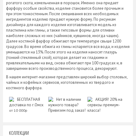
рогатого скота, измельченная в порошок. Именно она придает
фарфору особые свойства, изделие становится более прочным и
при этом тонкостенным. После смешивания всех необходимых
ингредиентов изделию придают нужную форму. По рисункам
дизайнера для каждого изделия изготавливается модель из
пластилина или глины, а также гипсовые формы для отливки
наиболее сложных из них (чайников, кувшинов, иногда чашек).
Далее костяной фарфор обжигают при температуре свыше 1200
градусов. Во время обжига из глины испаряется вся вода, и изделия
уменьшаются на 13%. После этого на изделия наносят глазурь
(тонкий стеклянный слой), которая делает их гладкими и
привлекательными на вид, снова обжигают при 100 градусах и, в
завершении всего производственного процесса, декорируют.
В нашем интернет-магазине представлен широкий выбор столовых,
чайных и кофейных сервизов, изготовленных из твердого и
костяного фарфора.
БЕСПЛАТНАЯ
Нет в наличии
АКЦИЯ! 20% на
доставка по г.Омск
нужного товара?
сервизы премиум-
Привезем под заказ!
класса!
от 10 000р
КОЛЛЕКЦИИ