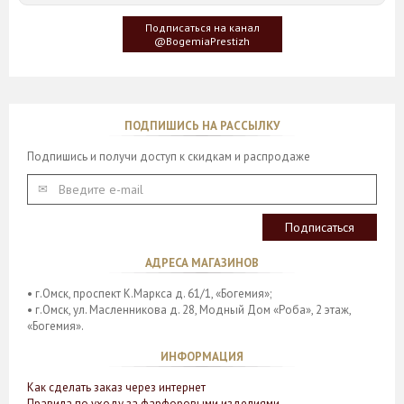
эффект лёгкости и подчёркивая красоту любого букета.
десертов, блинчиков с икрой и праздничных угощений.
Подписаться на канал
Форма «Флорал» представлена в размере:
@BogemiaPrestizh
ИИ позволил нам представить сервиз в современном
36см - 7 358 руб;
классическом интерьере.
ИИ позволил нам представить вазу в современном
Вы можете оформить заказ на нашем сайте, а также по
классическом интерьере.
телефону:
ПОДПИШИСЬ НА РАССЫЛКУ
+7(913)970-65-78 ☎️
Вы можете оформить заказ на нашем сайте, а также по
Подпишись и получи доступ к скидкам и распродаже
телефону:
https://bogemiya-omsk.ru
+7(913)970-65-78 ☎️
https://bogemiya-omsk.ru
АДРЕСА МАГАЗИНОВ
• г.Омск, проспект К.Маркса д. 61/1, «Богемия»;
• г.Омск, ул. Масленникова д. 28, Модный Дом «Роба», 2 этаж,
«Богемия».
ИНФОРМАЦИЯ
Как сделать заказ через интернет
Правила по уходу за фарфоровыми изделиями