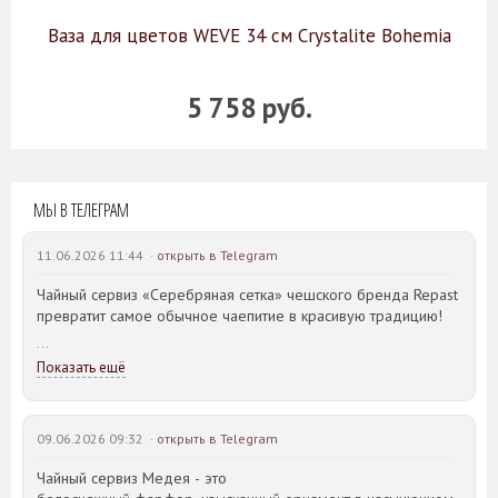
Ваза для цветов WEVE 34 см Crystalite Bohemia
5 758 руб.
МЫ В ТЕЛЕГРАМ
11.06.2026 11:44 ·
открыть в Telegram
Чайный сервиз «Серебряная сетка» чешского бренда Repast
превратит самое обычное чаепитие в красивую традицию!
Белоснежный фарфор с графичным серебристым
Показать ещё
орнаментом выглядит благородно и актуально вне времени.
Лаконичный рисунок в виде ромбов и плавные линии
чайника, чашек и других предметов создают ощущение
09.06.2026 09:32 ·
открыть в Telegram
гармонии и безупречного вкуса.
Этот сервиз станет украшением как праздничной сервировки,
Чайный сервиз Медея - это
так и уютных семейных встреч.