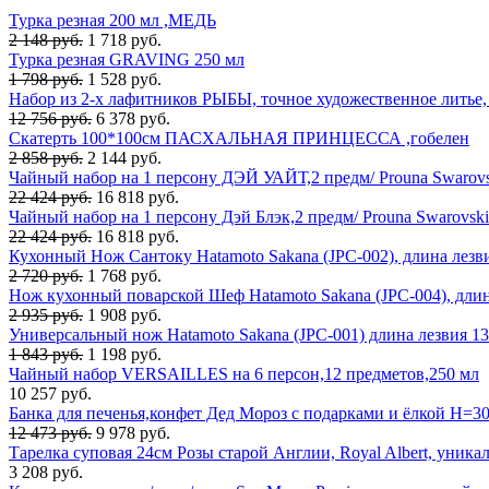
Турка резная 200 мл ,МЕДЬ
2 148 руб.
1 718 руб.
Турка резная GRAVING 250 мл
1 798 руб.
1 528 руб.
Набор из 2-х лафитников РЫБЫ, точное художественное литье,
12 756 руб.
6 378 руб.
Скатерть 100*100см ПАСХАЛЬНАЯ ПРИНЦЕССА ,гобелен
2 858 руб.
2 144 руб.
Чайный набор на 1 персону ДЭЙ УАЙТ,2 предм/ Prouna Swarov
22 424 руб.
16 818 руб.
Чайный набор на 1 персону Дэй Блэк,2 предм/ Prouna Swarovs
22 424 руб.
16 818 руб.
Кухонный Нож Сантоку Hatamoto Sakana (JPC-002), длина лезв
2 720 руб.
1 768 руб.
Нож кухонный поварской Шеф Hatamoto Sakana (JPC-004), длин
2 935 руб.
1 908 руб.
Универсальный нож Hatamoto Sakana (JPC-001) длина лезвия 1
1 843 руб.
1 198 руб.
Чайный набор VERSAILLES на 6 персон,12 предметов,250 мл
10 257 руб.
Банка для печенья,конфет Дед Мороз с подарками и ёлкой H=3
12 473 руб.
9 978 руб.
Тарелка суповая 24см Розы старой Англии, Royal Albert, уни
3 208 руб.