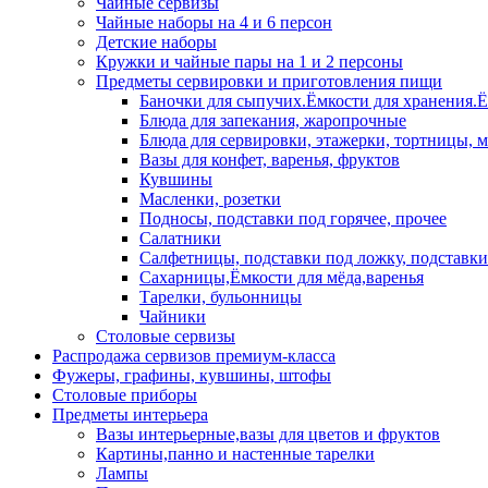
Чайные сервизы
Чайные наборы на 4 и 6 персон
Детские наборы
Кружки и чайные пары на 1 и 2 персоны
Предметы сервировки и приготовления пищи
Баночки для сыпучих.Ёмкости для хранения.Ём
Блюда для запекания, жаропрочные
Блюда для сервировки, этажерки, тортницы,
Вазы для конфет, варенья, фруктов
Кувшины
Масленки, розетки
Подносы, подставки под горячее, прочее
Салатники
Салфетницы, подставки под ложку, подставки
Сахарницы,Ёмкости для мёда,варенья
Тарелки, бульонницы
Чайники
Столовые сервизы
Распродажа сервизов премиум-класса
Фужеры, графины, кувшины, штофы
Столовые приборы
Предметы интерьера
Вазы интерьерные,вазы для цветов и фруктов
Картины,панно и настенные тарелки
Лампы