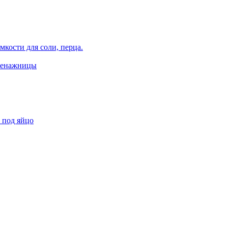
кости для соли, перца.
 менажницы
 под яйцо