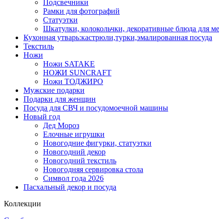
Подсвечники
Рамки для фотографий
Статуэтки
Шкатулки, колокольчки, декоративные блюда для м
Кухонная утварь:кастрюли,турки,эмалированная посуда
Текстиль
Ножи
Ножи SATAKE
НОЖИ SUNCRAFT
Ножи ТОДЖИРО
Мужские подарки
Подарки для женщин
Посуда для СВЧ и посудомоечной машины
Новый год
Дед Мороз
Елочные игрушки
Новогодние фигурки, статуэтки
Новогодний декор
Новогодний текстиль
Новогодняя сервировка стола
Символ года 2026
Пасхальный декор и посуда
Коллекции