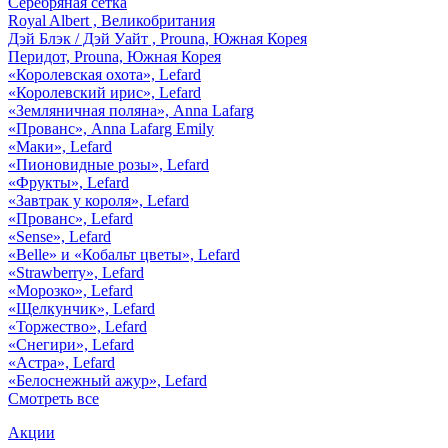
Серебряная сетка
Royal Albert , Великобритания
Дэй Блэк / Дэй Уайт , Prouna, Южная Корея
Перидот, Prouna, Южная Корея
«Королевская охота», Lefard
«Королевский ирис», Lefard
«Земляничная поляна», Anna Lafarg
«Прованс», Anna Lafarg Emily
«Маки», Lefard
«Пионовидные розы», Lefard
«Фрукты», Lefard
«Завтрак у короля», Lefard
«Прованс», Lefard
«Sense», Lefard
«Belle» и «Кобальт цветы», Lefard
«Strawberry», Lefard
«Морозко», Lefard
«Щелкунчик», Lefard
«Торжество», Lefard
«Снегири», Lefard
«Астра», Lefard
«Белоснежный ажур», Lefard
Смотреть все
Акции